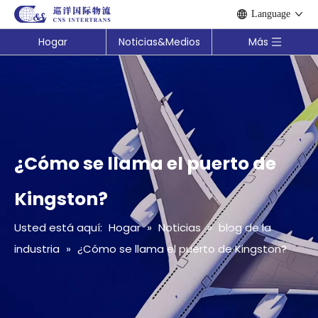
Language
Hogar
Noticias&Medios
Más
¿Cómo se llama el puerto de
Kingston?
Usted está aquí:
Hogar
»
Noticias
»
blog de la
industria
»
¿Cómo se llama el puerto de Kingston?