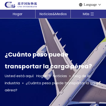
Language
Hogar
Noticias&Medios
Más
¿Cuánto peso puede
transportar la carga aérea?
Usted está aquí:
Hogar
»
Noticias
»
blog de la
industria
»
¿Cuánto peso puede transportar la carga
aérea?