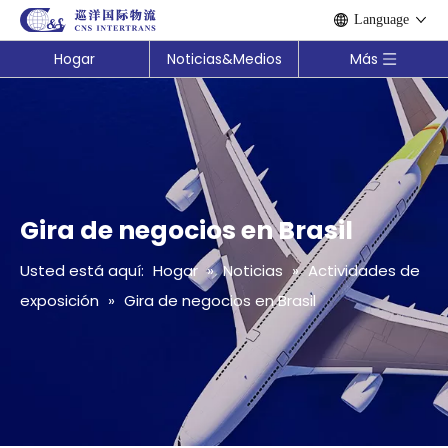
Language
Hogar
Noticias&Medios
Más
Gira de negocios en Brasil
Usted está aquí:
Hogar
»
Noticias
»
Actividades de
exposición
»
Gira de negocios en Brasil